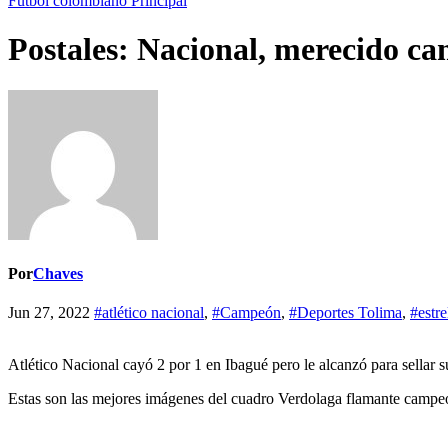
Futbol colombiano
Principal
Postales: Nacional, merecido c
Por
Chaves
Jun 27, 2022
#atlético nacional
,
#Campeón
,
#Deportes Tolima
,
#estre
Atlético Nacional cayó 2 por 1 en Ibagué pero le alcanzó para sellar 
Estas son las mejores imágenes del cuadro Verdolaga flamante campeó