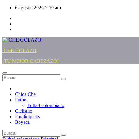
Saltar
6 agosto, 2026
2:50 am
al
contenido
CHE GOLAZO
¡TU MEJOR CABEZAZO!
Chica Che
Fútbol
Futbol colombiano
Ciclismo
Paralímpicos
Boyacá