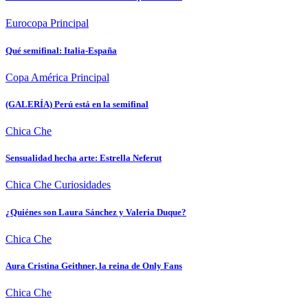
Eurocopa
Principal
Qué semifinal: Italia-España
Copa América
Principal
(GALERÍA) Perú está en la semifinal
Chica Che
Sensualidad hecha arte: Estrella Neferut
Chica Che
Curiosidades
¿Quiénes son Laura Sánchez y Valeria Duque?
Chica Che
Aura Cristina Geithner, la reina de Only Fans
Chica Che