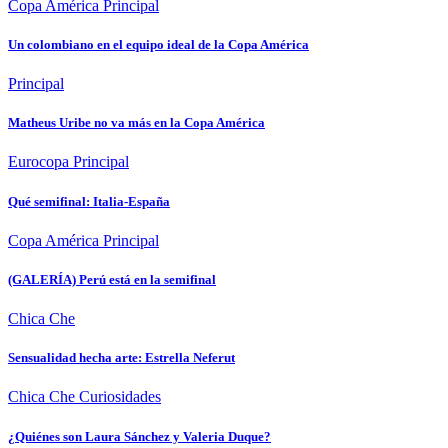
Copa América
Principal
Un colombiano en el equipo ideal de la Copa América
Principal
Matheus Uribe no va más en la Copa América
Eurocopa
Principal
Qué semifinal: Italia-España
Copa América
Principal
(GALERÍA) Perú está en la semifinal
Chica Che
Sensualidad hecha arte: Estrella Neferut
Chica Che
Curiosidades
¿Quiénes son Laura Sánchez y Valeria Duque?