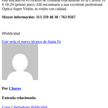
está ubicada en el corazón de Duitama exactamente en la Carrera 16
# 18-29 (primer piso). Allí encontrarás a una excelente profesional.
Óptica Super Visión, tu visión con calidad.
Mayor información: 313 359 48 38 / 763 0567
#Publicidad
Navegación
Este sería el nuevo técnico de Santa Fe
de
entradas
Por
Chaves
Entrada relacionada
Copa Libertadores
Publicidad