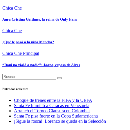
Chica Che
Aura Cristina Geithner, la reina de Only Fans
Chica Che
¿Qué le pasó a la niña Mencha?
Chica Che
Principal
“Dani no violó a nadie”: Joana, esposa de Alves
Entradas recientes
Choque de trenes entre la FIFA y la UEFA
Santa Fe humilló a Caracas en Venezuela
Arrancó el Torneo Clausura en Colombia
Santa Fe pisa fuerte en la Copa Sudamericana
¡Sigue la rosca!, Lorenzo se queda en la Selección