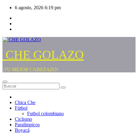
Saltar
6 agosto, 2026
6:19 pm
al
contenido
CHE GOLAZO
¡TU MEJOR CABEZAZO!
Chica Che
Fútbol
Futbol colombiano
Ciclismo
Paralímpicos
Boyacá