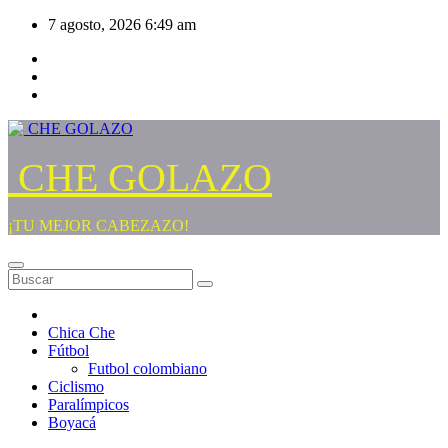
Saltar
7 agosto, 2026
6:49 am
al
contenido
CHE GOLAZO
¡TU MEJOR CABEZAZO!
Chica Che
Fútbol
Futbol colombiano
Ciclismo
Paralímpicos
Boyacá