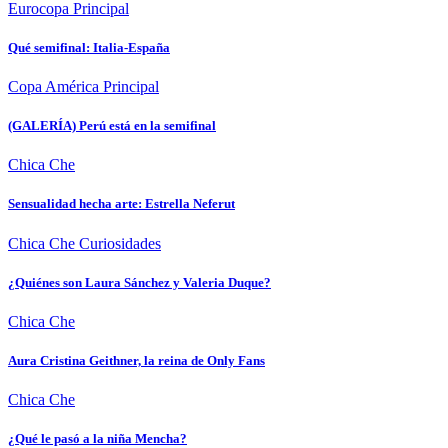
Eurocopa
Principal
Qué semifinal: Italia-España
Copa América
Principal
(GALERÍA) Perú está en la semifinal
Chica Che
Sensualidad hecha arte: Estrella Neferut
Chica Che
Curiosidades
¿Quiénes son Laura Sánchez y Valeria Duque?
Chica Che
Aura Cristina Geithner, la reina de Only Fans
Chica Che
¿Qué le pasó a la niña Mencha?