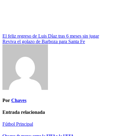
Navegación
El feliz regreso de Luis Díaz tras 6 meses sin jugar
Reviva el golazo de Barboza para Santa Fe
de
entradas
Por
Chaves
Entrada relacionada
Fútbol
Principal
Choque de trenes entre la FIFA y la UEFA