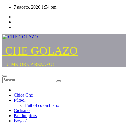
Saltar
7 agosto, 2026
1:54 pm
al
contenido
CHE GOLAZO
¡TU MEJOR CABEZAZO!
Chica Che
Fútbol
Futbol colombiano
Ciclismo
Paralímpicos
Boyacá