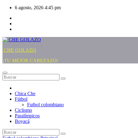
Saltar
6 agosto, 2026
4:45 pm
al
contenido
CHE GOLAZO
¡TU MEJOR CABEZAZO!
Chica Che
Fútbol
Futbol colombiano
Ciclismo
Paralímpicos
Boyacá