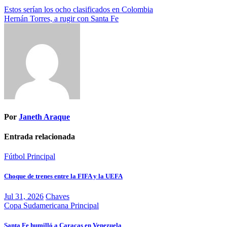
Navegación
Estos serían los ocho clasificados en Colombia
Hernán Torres, a rugir con Santa Fe
de
entradas
Por
Janeth Araque
Entrada relacionada
Fútbol
Principal
Choque de trenes entre la FIFA y la UEFA
Jul 31, 2026
Chaves
Copa Sudamericana
Principal
Santa Fe humilló a Caracas en Venezuela