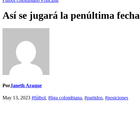
Futbol colombiano
Principal
Así se jugará la penúltima fecha
Por
Janeth Araque
May 13, 2023
#fútbol
,
#liga colombiana
,
#partidos
,
#posiciones