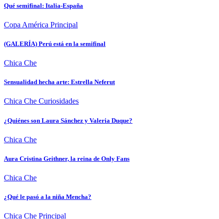
Qué semifinal: Italia-España
Copa América
Principal
(GALERÍA) Perú está en la semifinal
Chica Che
Sensualidad hecha arte: Estrella Neferut
Chica Che
Curiosidades
¿Quiénes son Laura Sánchez y Valeria Duque?
Chica Che
Aura Cristina Geithner, la reina de Only Fans
Chica Che
¿Qué le pasó a la niña Mencha?
Chica Che
Principal