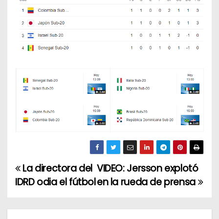
La directora del
VIDEO: Jersson explotó
N
IDRD odia el fútbol
en la rueda de prensa
a
v