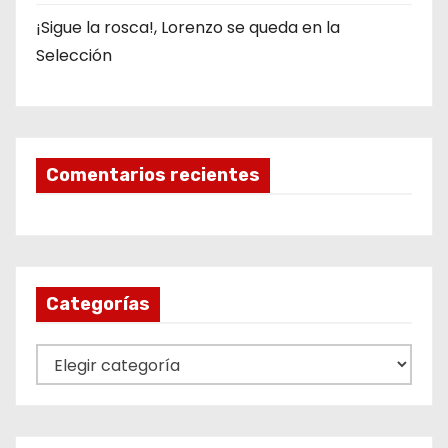
¡Sigue la rosca!, Lorenzo se queda en la
Selección
Comentarios recientes
Categorías
C
a
t
e