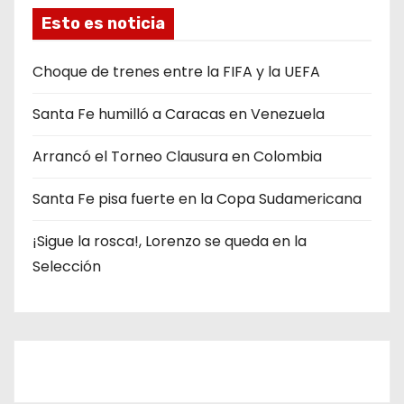
g
Esto es noticia
o
r
Choque de trenes entre la FIFA y la UEFA
í
Santa Fe humilló a Caracas en Venezuela
a
s
Arrancó el Torneo Clausura en Colombia
Santa Fe pisa fuerte en la Copa Sudamericana
¡Sigue la rosca!, Lorenzo se queda en la
Selección