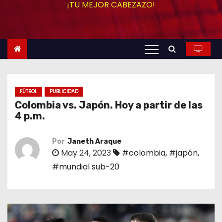
¡TU MEJOR CABEZAZO!
o
FÚTBOL
PUBLICIDAD
Colombia vs. Japón. Hoy a partir de las
4 p.m.
Por
Janeth Araque
May 24, 2023
#colombia
,
#japón
,
#mundial sub-20