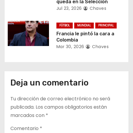
n
queda en la Selección
Jul 23, 2026
Chaves
t
r
FÚTBOL
MUNDIAL
PRINCIPAL
Francia le pintó la cara a
a
Colombia
Mar 30, 2026
Chaves
d
a
s
Deja un comentario
Tu dirección de correo electrónico no será
publicada.
Los campos obligatorios están
marcados con
*
Comentario
*