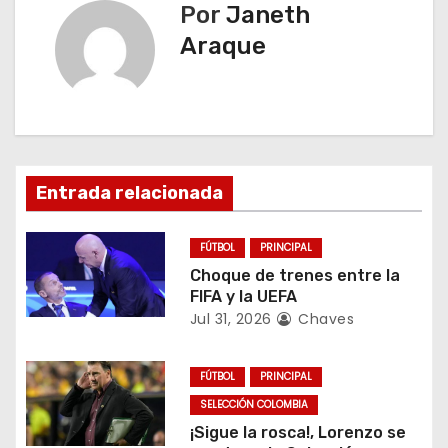
Por
Janeth
e
Araque
g
a
c
i
Entrada relacionada
ó
FÚTBOL
PRINCIPAL
n
Choque de trenes entre la
FIFA y la UEFA
d
Jul 31, 2026
Chaves
e
FÚTBOL
PRINCIPAL
e
SELECCIÓN COLOMBIA
¡Sigue la rosca!, Lorenzo se