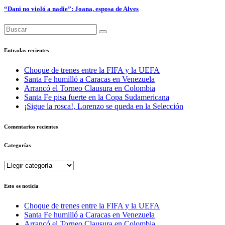
“Dani no violó a nadie”: Joana, esposa de Alves
Entradas recientes
Choque de trenes entre la FIFA y la UEFA
Santa Fe humilló a Caracas en Venezuela
Arrancó el Torneo Clausura en Colombia
Santa Fe pisa fuerte en la Copa Sudamericana
¡Sigue la rosca!, Lorenzo se queda en la Selección
Comentarios recientes
Categorías
Categorías
Esto es noticia
Choque de trenes entre la FIFA y la UEFA
Santa Fe humilló a Caracas en Venezuela
Arrancó el Torneo Clausura en Colombia