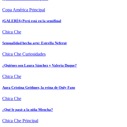
Copa América
Principal
(GALERÍA) Perú está en la semifinal
Chica Che
Sensualidad hecha arte: Estrella Neferut
Chica Che
Curiosidades
¿Quiénes son Laura Sánchez y Valeria Duque?
Chica Che
Aura Cristina Geithner, la reina de Only Fans
Chica Che
¿Qué le pasó a la niña Mencha?
Chica Che
Principal