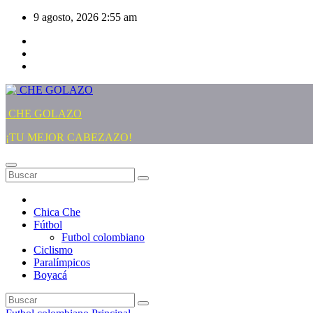
Saltar
9 agosto, 2026
2:55 am
al
contenido
CHE GOLAZO
¡TU MEJOR CABEZAZO!
Chica Che
Fútbol
Futbol colombiano
Ciclismo
Paralímpicos
Boyacá