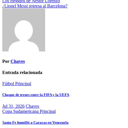
Navegación
Los elegidos de Néstor Lorenzo
¿Lionel Messi regresa al Barcelona?
de
entradas
Por
Chaves
Entrada relacionada
Fútbol
Principal
Choque de trenes entre la FIFA y la UEFA
Jul 31, 2026
Chaves
Copa Sudamericana
Principal
Santa Fe humilló a Caracas en Venezuela