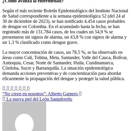
¿Cómo avanza la enfermedad?
Según el más reciente Boletín Epidemiológico del Instituto Nacional
de Salud correspondiente a la semana epidemiológica 52 (del 24 al
30 de diciembre de 2023), se han notificado 4.454 casos probables
de dengue en Colombia. En el acumulado hasta la fecha, se han
registrado más de 131.784 casos, de los cuales un 54,9 % se
presentaron sin signos de alarma, un 43,8 % con signos de alarma y
un 1,3 % clasificado como dengue grave.
La mayor concentración de casos, un 78,5 %, se ha observado en
áreas como Cali, Tolima, Meta, Santander, Valle del Cauca, Bolívar,
Antioquia, Cesar, Norte de Santander, Huila, Cundinamarca,
Córdoba, Sucre y Barranquilla. La situación epidemiológica
demanda acciones preventivas y de concientización para abordar
eficazmente la propagación del dengue y proteger la salud pública.
Navegación
“No creen en nosotros”: Alberto Gamero
La nueva piel del León Santafereño
de
entradas