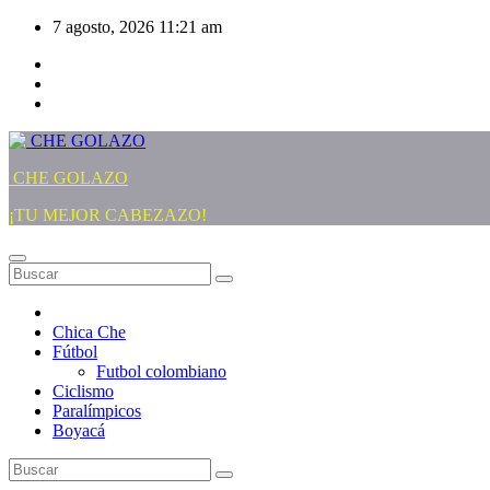
Saltar
7 agosto, 2026
11:21 am
al
contenido
CHE GOLAZO
¡TU MEJOR CABEZAZO!
Chica Che
Fútbol
Futbol colombiano
Ciclismo
Paralímpicos
Boyacá