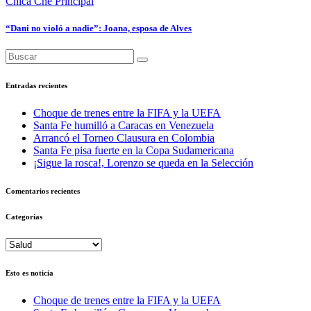
Chica Che
Principal
“Dani no violó a nadie”: Joana, esposa de Alves
Entradas recientes
Choque de trenes entre la FIFA y la UEFA
Santa Fe humilló a Caracas en Venezuela
Arrancó el Torneo Clausura en Colombia
Santa Fe pisa fuerte en la Copa Sudamericana
¡Sigue la rosca!, Lorenzo se queda en la Selección
Comentarios recientes
Categorías
Categorías
Esto es noticia
Choque de trenes entre la FIFA y la UEFA