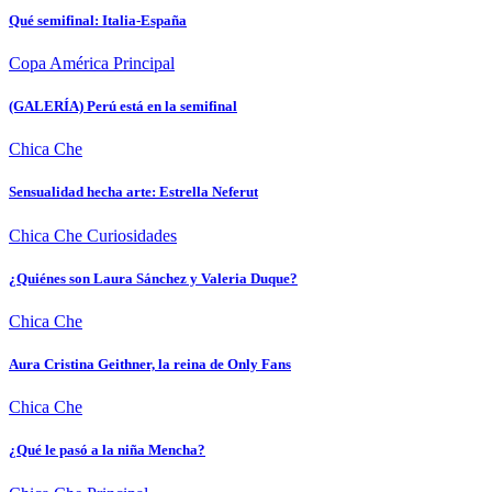
Qué semifinal: Italia-España
Copa América
Principal
(GALERÍA) Perú está en la semifinal
Chica Che
Sensualidad hecha arte: Estrella Neferut
Chica Che
Curiosidades
¿Quiénes son Laura Sánchez y Valeria Duque?
Chica Che
Aura Cristina Geithner, la reina de Only Fans
Chica Che
¿Qué le pasó a la niña Mencha?