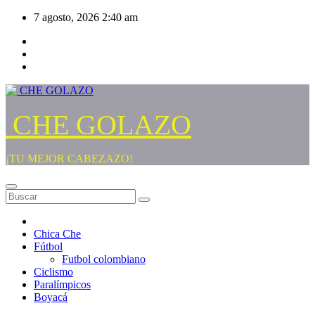
Saltar
7 agosto, 2026
2:40 am
al
contenido
CHE GOLAZO
¡TU MEJOR CABEZAZO!
Chica Che
Fútbol
Futbol colombiano
Ciclismo
Paralímpicos
Boyacá