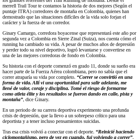
los grandes referentes del Trail Running de montaña. Desde el
merrell Trail Tour te contamos la historia de dos mejores (Según el
puntaje ITRA) corredores de montaña en Colombia, quienes han
demostrado que las situaciones difíciles de la vida solo forjan el
carácter y la fuerza de un corredor.
Ginary Camargo, corredora boyacense que representará este año por
segunda vez a Colombia en Sierre Zinal (Suiza), nos cuenta cómo el
running ha cambiado su vida. A pesar de muchos años de depresión
y perder todo su nivel deportivo, logró levantarse y convertirse en
una de las mejores corredoras de fondo en Colombia.
Su historia con el deporte comenzó en grado 11, donde su sueño era
hacer parte de la Fuerza Aérea colombiana, pero no sabía que el
correr atraparía su vida por completo.
“Correr se
convirtió en
una
forma
de vida.
Allí vi una oportunidad para salir adelante, me
llené de valor, coraje y
disciplina. Tomé el riesgo de formarme
como atleta élite y los resultados
se
fueron
dando
en
calle,
pista
y
montaña”
, dice Ginary.
En un periodo de su carrera deportiva experimento una profunda
crisis de depresión, que la llevo a un sobrepeso crítico para una
deportista y a tener incluso pensamientos suicidas.
Tras esa crisis volvió a conectar con el deporte.
“Reinicié haciendo
ciclomontañismo, pero de vez en cuando, fui volviendo a correr”
.