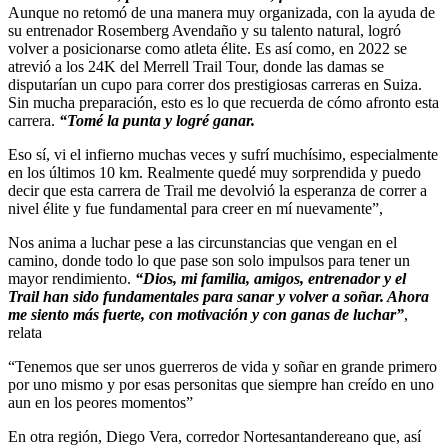
Aunque no retomó de una manera muy organizada, con la ayuda de
su entrenador Rosemberg Avendaño y su talento natural, logró
volver a posicionarse como atleta élite. Es así como, en 2022 se
atrevió a los 24K del Merrell Trail Tour, donde las damas se
disputarían un cupo para correr dos prestigiosas carreras en Suiza.
Sin mucha preparación, esto es lo que recuerda de cómo afronto esta
carrera.
“Tomé la punta y logré ganar.
Eso sí, vi el infierno muchas veces y sufrí muchísimo, especialmente
en los últimos 10 km. Realmente quedé muy sorprendida y puedo
decir que esta carrera de Trail me devolvió la esperanza de correr a
nivel élite y fue fundamental para creer en mí nuevamente”,
Nos anima a luchar pese a las circunstancias que vengan en el
camino, donde todo lo que pase son solo impulsos para tener un
mayor rendimiento.
“Dios,
mi
familia,
amigos,
entrenador
y
el
Trail
han
sido
fundamentales para sanar y volver a soñar. Ahora
me siento más fuerte,
con
motivación
y
con
ganas
de
luchar”
,
relata
“Tenemos que ser unos guerreros de vida y soñar en grande primero
por uno mismo y por esas personitas que siempre han creído en uno
aun en los peores momentos”
En otra región, Diego Vera, corredor Nortesantandereano que, así