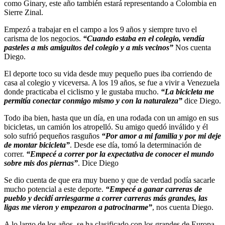
como Ginary, este año también estará representando a Colombia en
Sierre Zinal.
Empezó a trabajar en el campo a los 9 años y siempre tuvo el
carisma de los negocios.
“Cuando estaba en el colegio, vendía
pasteles a mis amiguitos del colegio y a mis vecinos”
Nos cuenta
Diego.
El deporte toco su vida desde muy pequeño pues iba corriendo de
casa al colegio y viceversa. A los 19 años, se fue a vivir a Venezuela
donde practicaba el ciclismo y le gustaba mucho.
“La bicicleta me
permitía conectar conmigo mismo y con la naturaleza”
dice Diego.
Todo iba bien, hasta que un día, en una rodada con un amigo en sus
bicicletas, un camión los atropelló. Su amigo quedó inválido y él
solo sufrió pequeños rasguños
“Por amor a mi familia y por mi deje
de montar bicicleta”
. Desde ese día, tomó la determinación de
correr.
“Empecé a correr por la expectativa de conocer el mundo
sobre mis dos piernas”
. Dice Diego
Se dio cuenta de que era muy bueno y que de verdad podía sacarle
mucho potencial a este deporte.
“Empecé
a
ganar
carreras
de
pueblo
y
decidí arriesgarme a correr carreras más grandes, las
ligas me vieron y
empezaron a patrocinarme”
, nos cuenta Diego.
A lo largo de los años, se ha clasificado con los grandes de Europa,