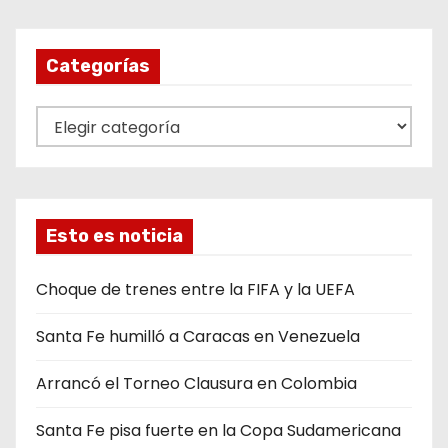
Categorías
C
a
t
e
g
Esto es noticia
o
r
Choque de trenes entre la FIFA y la UEFA
í
Santa Fe humilló a Caracas en Venezuela
a
s
Arrancó el Torneo Clausura en Colombia
Santa Fe pisa fuerte en la Copa Sudamericana