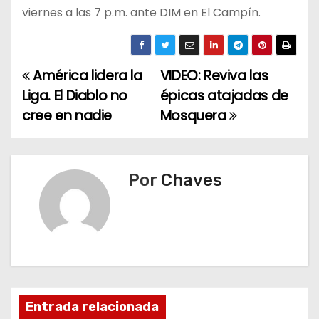
viernes a las 7 p.m. ante DIM en El Campín.
América lidera la
VIDEO: Reviva las
N
Liga. El Diablo no
épicas atajadas de
a
cree en nadie
Mosquera
v
e
Por
Chaves
g
a
c
i
Entrada relacionada