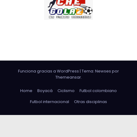
CHE GOLAZO
¡TU MEJOR CABEZAZO!
Funciona gracias a WordPress
|
Tema: Newses por
Themeansar
.
Home
Boyacá
Ciclismo
Futbol colombiano
Futbol internacional
Otras disciplinas