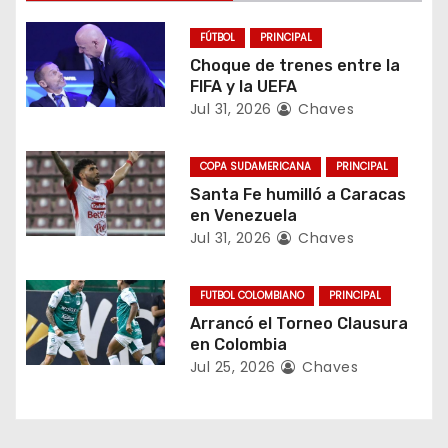
ó
n
FÚTBOL
PRINCIPAL
Choque de trenes entre la
d
FIFA y la UEFA
Jul 31, 2026
Chaves
e
e
COPA SUDAMERICANA
PRINCIPAL
Santa Fe humilló a Caracas
n
en Venezuela
Jul 31, 2026
Chaves
t
r
FUTBOL COLOMBIANO
PRINCIPAL
Arrancó el Torneo Clausura
a
en Colombia
Jul 25, 2026
Chaves
d
a