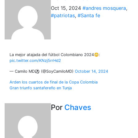
Oct 15, 2024
#andres mosquera
,
#patriotas
,
#Santa fe
La mejor atajada del fútbol Colombiano 2024😳:
pic.twitter.com/KNzj5rrHd2
— Camilo MD⚽️ (@SoyCamiloMD)
October 14, 2024
Navegación
Arden los cuartos de final de la Copa Colombia
Gran triunfo santafereño en Tunja
de
entradas
Por
Chaves