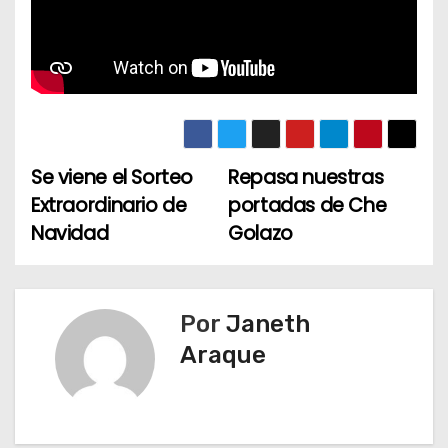
Se viene el Sorteo
Repasa nuestras
N
Extraordinario de
portadas de Che
a
Navidad
Golazo
v
e
Por
Janeth
g
Araque
a
c