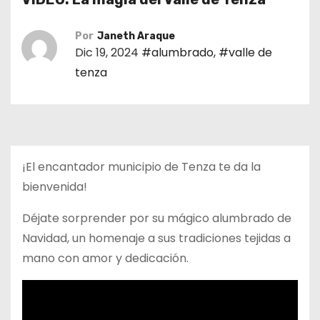
o
Por
Janeth Araque
Dic 19, 2024
#alumbrado
,
#valle de
tenza
¡El encantador municipio de Tenza te da la
bienvenida!
Déjate sorprender por su mágico alumbrado de
Navidad, un homenaje a sus tradiciones tejidas a
mano con amor y dedicación.