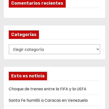
Comentarios recientes
Categorías
C
a
t
e
g
Esto es noticia
o
r
Choque de trenes entre la FIFA y la UEFA
í
Santa Fe humilló a Caracas en Venezuela
a
s