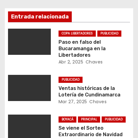
i
Entrada relacionada
ó
n
COPA LIBERTADORES
PUBLICIDAD
Paso en falso del
d
Bucaramanga en la
Libertadores
e
Abr 2, 2025
Chaves
e
PUBLICIDAD
n
Ventas históricas de la
Lotería de Cundinamarca
t
Mar 27, 2025
Chaves
r
BOYACÁ
PRINCIPAL
PUBLICIDAD
a
Se viene el Sorteo
Extraordinario de Navidad