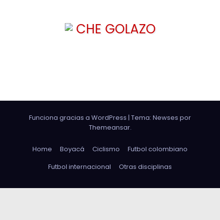
CHE GOLAZO
¡TU MEJOR CABEZAZO!
Funciona gracias a WordPress
|
Tema: Newses por
Themeansar
.
Home
Boyacá
Ciclismo
Futbol colombiano
Futbol internacional
Otras disciplinas