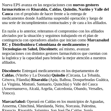
Nueva EPS avanza en las negociaciones con
nuevos gestores
farmacéuticos
en
Risaralda, Caldas, Quindío, Nariño y Valle del
Cauca
con el propósito de hacer frente a la entrega de
medicamentos donde Audifarma suspendió operación y luego de
una serie de incumplimientos contractuales y de cara a los afiliados.
En razón a lo anterior, reiteramos el compromiso con los afiliados
afectados por la situación y seguimos trabajando en el plan de
contingencia con operadores aliados que inician como
Marcazsalud
RC y Distribuidora Colombiana de medicamentos y
Tecnologías en Salud, Discolmets
; así mismo, avanzan
negociaciones con distintos gestores farmacéuticos que cuentan con
la logística y la capacidad para brindar la mejor atención a nuestros
afiliados.
Discolmets:
Entregará medicamentos en los departamentos de
Caldas
, (Viterbo y La Dorada)
Quindío
(Circasia, La Tebaida,
Génova, Filandia)
Risaralda
(Apía, Balboa, Dosquebradas Guática,
La Virginia, Mistrató, Santuario, Quinchía) y Valle del Cauca
(Ansermanuevo, Alcalá, Argelia, Caicedonia, Obando, Versalles,
Yotoco).
MarcazSalud:
Operará en Caldas en los municipios de Aguadas,
Anserma, Chinchiná, Marulanda, Neira, Norcasia, Palestina,
Riosucio, Risaralda, Salamina, San José De Caldas, Supía,