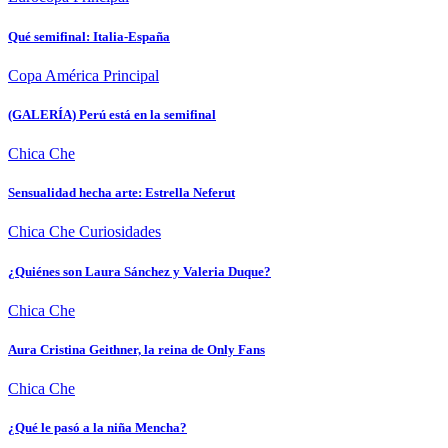
Qué semifinal: Italia-España
Copa América
Principal
(GALERÍA) Perú está en la semifinal
Chica Che
Sensualidad hecha arte: Estrella Neferut
Chica Che
Curiosidades
¿Quiénes son Laura Sánchez y Valeria Duque?
Chica Che
Aura Cristina Geithner, la reina de Only Fans
Chica Che
¿Qué le pasó a la niña Mencha?