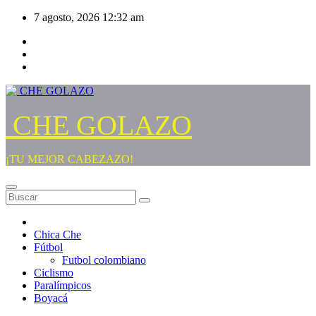
Saltar
7 agosto, 2026
12:32 am
al
contenido
CHE GOLAZO
¡TU MEJOR CABEZAZO!
Chica Che
Fútbol
Futbol colombiano
Ciclismo
Paralímpicos
Boyacá