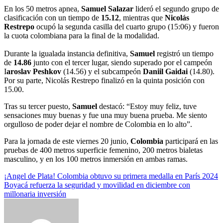
En los 50 metros apnea,
Samuel Salazar
lideró el segundo grupo de
clasificación con un tiempo de
15.12
, mientras que
Nicolás
Restrepo
ocupó la segunda casilla del cuarto grupo (15:06) y fueron
la cuota colombiana para la final de la modalidad.
Durante la igualada instancia definitiva,
Samuel
registró un tiempo
de
14.86
junto con el tercer lugar, siendo superado por el campeón
I
aroslav Peshkov
(14.56) y el subcampeón
Daniil Gaidai
(14.80).
Por su parte, Nicolás Restrepo finalizó en la quinta posición con
15.00.
Tras su tercer puesto,
Samuel
destacó: “Estoy muy feliz, tuve
sensaciones muy buenas y fue una muy buena prueba. Me siento
orgulloso de poder dejar el nombre de Colombia en lo alto”.
Para la jornada de este viernes 20 junio,
Colombia
participará en las
pruebas de 400 metros superficie femenino, 200 metros bialetas
masculino, y en los 100 metros inmersión en ambas ramas.
Navegación
¡Angel de Plata! Colombia obtuvo su primera medalla en París 2024
Boyacá refuerza la seguridad y movilidad en diciembre con
de
millonaria inversión
entradas