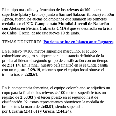
El equipo masculino y femenino de los
relevos 4×100
metros
superficie (plata y bronce), junto a
Samuel Salazar
(bronce) en 50m
Apnea, fueron los atletas colombianos que sumaron las primeras
medallas en el XIX
Campeonato Mundial Juvenil de Natación
con Aletas en Piscina Cubierta CMAS
que se desarrolla en la isla
de Chíos, Grecia, desde este jueves 19 de junio.
TEMAS DE INTERÉS:
Patriotas se fue en blanco ante Jaguares
En el relevo 4×100 metros superficie masculino, el equipo
colombiano aseguró su tiquete para la instancia definitiva de la
prueba al liderar el segundo grupo de clasificación con un tiempo
de
2:31.14
. En la final, nuestro país finalizó en la segunda casilla
con un registro
2:29.19
, mientras que el equipo local obtuvo el
triunfo tras el
2:28.61.
En la competencia femenina, el equipo colombiano se adjudicó un
cupo para la final de los relevos 4×100 metros superficie tras un
registro de
2:53:03
y el tercer puesto en el segundo heat de
clasificación. Nuestras representantes obtuvieron la medalla de
bronce tras la marca de
2:48.91
, siendo superadas
por
Ucrania
(2:41.61) y
Grecia
(2:44.24).