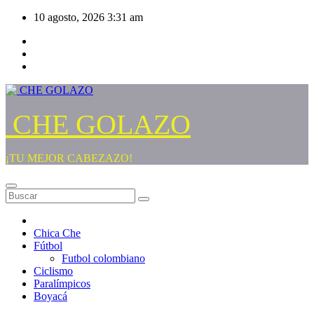
Saltar
10 agosto, 2026
3:31 am
al
contenido
CHE GOLAZO
¡TU MEJOR CABEZAZO!
Chica Che
Fútbol
Futbol colombiano
Ciclismo
Paralímpicos
Boyacá