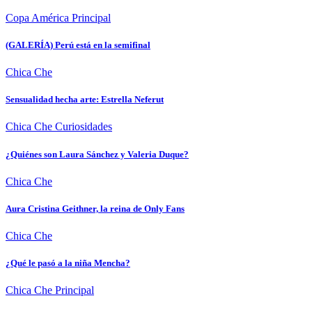
Copa América
Principal
(GALERÍA) Perú está en la semifinal
Chica Che
Sensualidad hecha arte: Estrella Neferut
Chica Che
Curiosidades
¿Quiénes son Laura Sánchez y Valeria Duque?
Chica Che
Aura Cristina Geithner, la reina de Only Fans
Chica Che
¿Qué le pasó a la niña Mencha?
Chica Che
Principal