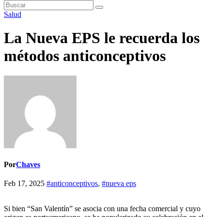
Salud
La Nueva EPS le recuerda los
métodos anticonceptivos
Por
Chaves
Feb 17, 2025
#anticonceptivos
,
#nueva eps
Si bien “San Valentín” se asocia con una fecha comercial y cuyo