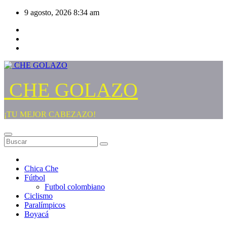
Saltar
9 agosto, 2026
8:34 am
al
contenido
CHE GOLAZO
¡TU MEJOR CABEZAZO!
Chica Che
Fútbol
Futbol colombiano
Ciclismo
Paralímpicos
Boyacá