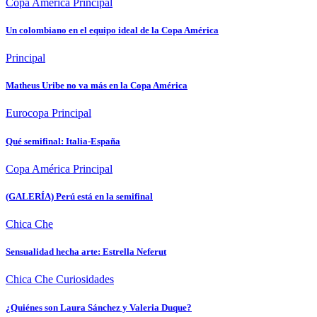
Copa América
Principal
Un colombiano en el equipo ideal de la Copa América
Principal
Matheus Uribe no va más en la Copa América
Eurocopa
Principal
Qué semifinal: Italia-España
Copa América
Principal
(GALERÍA) Perú está en la semifinal
Chica Che
Sensualidad hecha arte: Estrella Neferut
Chica Che
Curiosidades
¿Quiénes son Laura Sánchez y Valeria Duque?