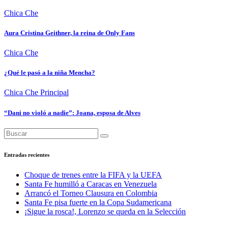
Chica Che
Aura Cristina Geithner, la reina de Only Fans
Chica Che
¿Qué le pasó a la niña Mencha?
Chica Che
Principal
“Dani no violó a nadie”: Joana, esposa de Alves
Entradas recientes
Choque de trenes entre la FIFA y la UEFA
Santa Fe humilló a Caracas en Venezuela
Arrancó el Torneo Clausura en Colombia
Santa Fe pisa fuerte en la Copa Sudamericana
¡Sigue la rosca!, Lorenzo se queda en la Selección